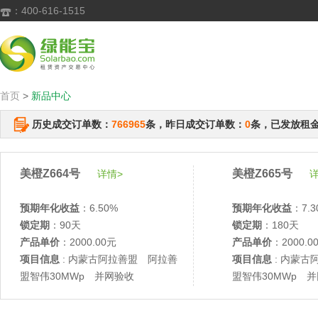
：400-616-1515

首页
>
新品中心
历史成交订单数：
766965
条，昨日成交订单数：
0
条，已发放租
美橙Z664号
美橙Z665号
详情>
详
预期年化收益
：6.50%
预期年化收益
：7.3
锁定期
：90天
锁定期
：180天
产品单价
：2000.00元
产品单价
：2000.0
项目信息
: 内蒙古阿拉善盟 阿拉善
项目信息
: 内蒙古
盟智伟30MWp 并网验收
盟智伟30MWp 