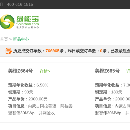
：400-616-1515

首页
>
新品中心
历史成交订单数：
766965
条，昨日成交订单数：
0
条，已发放租
美橙Z664号
美橙Z665号
详情>
详
预期年化收益
：6.50%
预期年化收益
：7.3
锁定期
：90天
锁定期
：180天
产品单价
：2000.00元
产品单价
：2000.0
项目信息
: 内蒙古阿拉善盟 阿拉善
项目信息
: 内蒙古
盟智伟30MWp 并网验收
盟智伟30MWp 