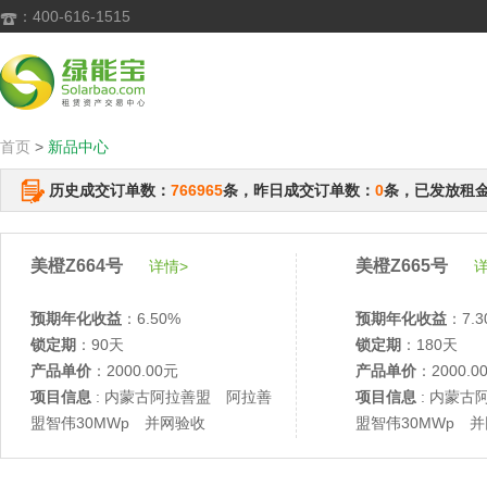
：400-616-1515

首页
>
新品中心
历史成交订单数：
766965
条，昨日成交订单数：
0
条，已发放租
美橙Z664号
美橙Z665号
详情>
详
预期年化收益
：6.50%
预期年化收益
：7.3
锁定期
：90天
锁定期
：180天
产品单价
：2000.00元
产品单价
：2000.0
项目信息
: 内蒙古阿拉善盟 阿拉善
项目信息
: 内蒙古
盟智伟30MWp 并网验收
盟智伟30MWp 