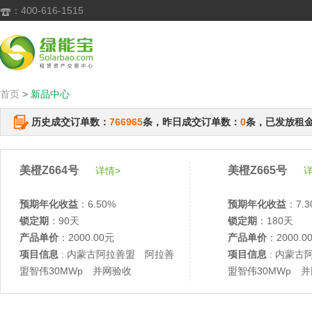
：400-616-1515

首页
>
新品中心
历史成交订单数：
766965
条，昨日成交订单数：
0
条，已发放租
美橙Z664号
美橙Z665号
详情>
详
预期年化收益
：6.50%
预期年化收益
：7.3
锁定期
：90天
锁定期
：180天
产品单价
：2000.00元
产品单价
：2000.0
项目信息
: 内蒙古阿拉善盟 阿拉善
项目信息
: 内蒙古
盟智伟30MWp 并网验收
盟智伟30MWp 