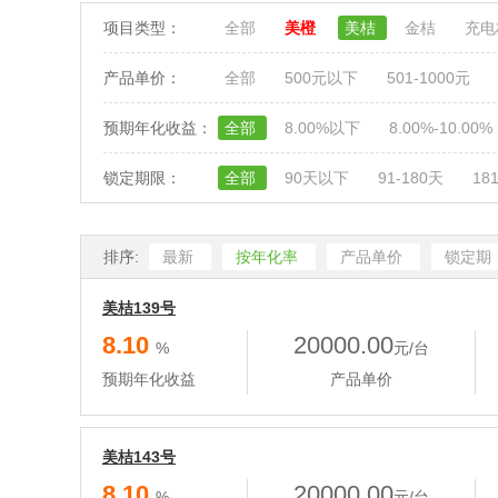
项目类型：
全部
美橙
美桔
金桔
充
产品单价：
全部
500元以下
501-1000元
预期年化收益：
全部
8.00%以下
8.00%-10.00%
锁定期限：
全部
90天以下
91-180天
18
排序:
最新
按年化率
产品单价
锁定期
美桔139号
8.10
20000.00
%
元/台
预期年化收益
产品单价
美桔143号
8.10
20000.00
%
元/台