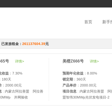
首页
新手
，已发放租金：
261137604.39
元
65号
美橙Z666号
详情>
详情>
化收益
：7.30%
预期年化收益
：8.00%
：180天
锁定期
：360天
价
：2000.00元
产品单价
：2000.00元
息
: 内蒙古阿拉善盟 阿拉善
项目信息
: 内蒙古阿拉善盟 阿
30MWp 并网验收
盟智伟30MWp光伏发电项目-2
网验收