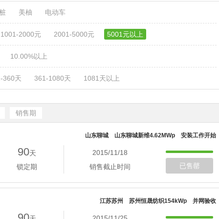
电桩
美柚
电动车
1001-2000元
2001-5000元
5001元以上
10.00%以上
1-360天
361-1080天
1081天以上
销售期
山东聊城 山东聊城新维4.62MWp 安装工作开始
90
2015/11/18
天
已售罄
锁定期
销售截止时间
江苏苏州 苏州恒晟纺织154kWp 并网验收
90
2015/11/25
天