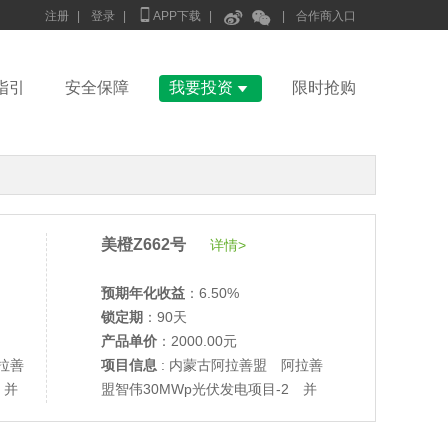



注册
|
登录
|
APP下载
|
|
合作商入口

指引
安全保障
我要投资
限时抢购
美橙Z662号
详情>
预期年化收益
：6.50%
锁定期
：90天
产品单价
：2000.00元
•
美柚27号于2687天前,以1995.00元单价成交
拉善
项目信息
: 内蒙古阿拉善盟 阿拉善
•
美柚6号于2689天前,以1200.00元单价成交
 并
盟智伟30MWp光伏发电项目-2 并
•
美柚40号于2689天前,以1200.00元单价成交
网验收
•
美柚36号于2690天前,以1200.00元单价成交