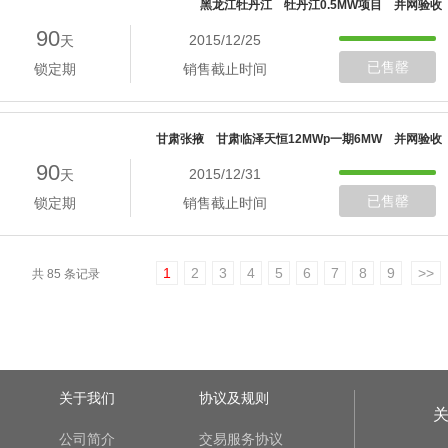
黑龙江牡丹江 牡丹江0.5MW项目 并网验收
90
2015/12/25
天
已售罄
锁定期
销售截止时间
甘肃张掖 甘肃临泽天恒12MWp一期6MW 并网验收
90
2015/12/31
天
已售罄
锁定期
销售截止时间
1
2
3
4
5
6
7
8
9
>>
共 85 条记录
关于我们
协议及规则
公司简介
交易服务协议