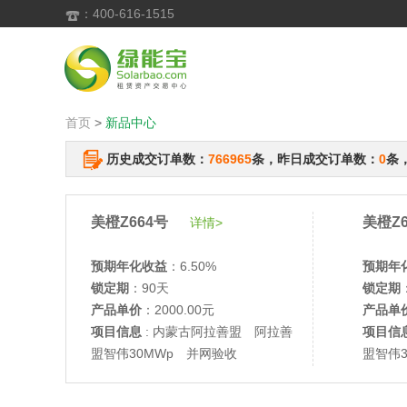
：400-616-1515

首页
>
新品中心
历史成交订单数：
766965
条，昨日成交订单数：
0
条
美橙Z664号
美橙Z6
详情>
预期年化收益
：6.50%
预期年
锁定期
：90天
锁定期
产品单价
：2000.00元
产品单
项目信息
: 内蒙古阿拉善盟 阿拉善
项目信
盟智伟30MWp 并网验收
盟智伟