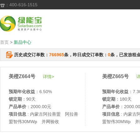
：400-616-1515

首页
>
新品中心
历史成交订单数：
766965
条，昨日成交订单数：
0
条，已发放租
美橙Z664号
美橙Z665号
详情>
详
预期年化收益
：6.50%
预期年化收益
：7.3
锁定期
：90天
锁定期
：180天
产品单价
：2000.00元
产品单价
：2000.0
项目信息
: 内蒙古阿拉善盟 阿拉善
项目信息
: 内蒙古
盟智伟30MWp 并网验收
盟智伟30MWp 