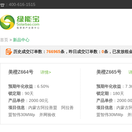
：400-616-1515

首页
>
新品中心
历史成交订单数：
766965
条，昨日成交订单数：
0
条，已发放租
美橙Z664号
美橙Z665号
详情>
详
预期年化收益
：6.50%
预期年化收益
：7.3
锁定期
：90天
锁定期
：180天
产品单价
：2000.00元
产品单价
：2000.0
项目信息
: 内蒙古阿拉善盟 阿拉善
项目信息
: 内蒙古
盟智伟30MWp 并网验收
盟智伟30MWp 