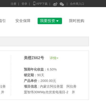



注册
|
登录
|
APP下载
|
|
合作商入口

指引
安全保障
我要投资
限时抢购
美橙Z662号
详情>
预期年化收益
：6.50%
锁定期
：90天
产品单价
：2000.00元
拉善
项目信息
: 内蒙古阿拉善盟 阿拉善
 并
盟智伟30MWp光伏发电项目-2 并
•
美柚27号于2686天前,以1995.00元单价成交
网验收
•
美柚6号于2687天前,以1200.00元单价成交