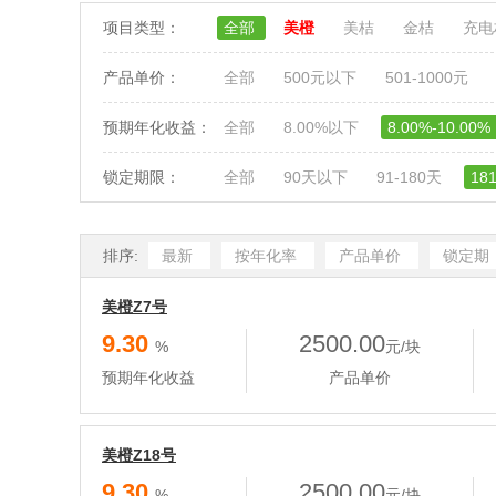
项目类型：
全部
美橙
美桔
金桔
充
产品单价：
全部
500元以下
501-1000元
预期年化收益：
全部
8.00%以下
8.00%-10.00%
锁定期限：
全部
90天以下
91-180天
18
排序:
最新
按年化率
产品单价
锁定期
美橙Z7号
9.30
2500.00
%
元/块
预期年化收益
产品单价
美橙Z18号
9.30
2500.00
%
元/块