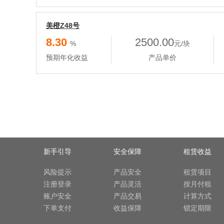
美橙Z48号
8.30
2500.00
%
元/块
预期年化收益
产品单价
新手引导
安全保障
租赁收益
风险提示
产品安全
租赁项目
注册登录
产品灵活
按月付租
账户安全
产品交易
计算方式
下单支付
收益保障
锁定期限