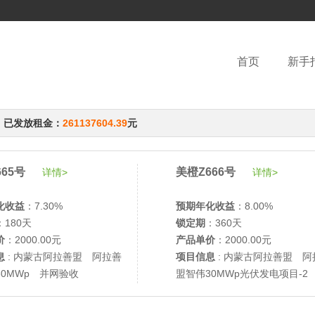
首页
新手
，已发放租金：
261137604.39
元
65号
美橙Z666号
详情>
详情>
化收益
：7.30%
预期年化收益
：8.00%
：180天
锁定期
：360天
价
：2000.00元
产品单价
：2000.00元
息
: 内蒙古阿拉善盟 阿拉善
项目信息
: 内蒙古阿拉善盟 阿
30MWp 并网验收
盟智伟30MWp光伏发电项目-2
网验收