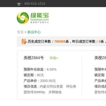
：400-616-1515

首页
>
新品中心
历史成交订单数：
766965
条，昨日成交订单数：
0
条
美橙Z664号
美橙Z6
详情>
预期年化收益
：6.50%
预期年
锁定期
：90天
锁定期
产品单价
：2000.00元
产品单
项目信息
: 内蒙古阿拉善盟 阿拉善
项目信
盟智伟30MWp 并网验收
盟智伟