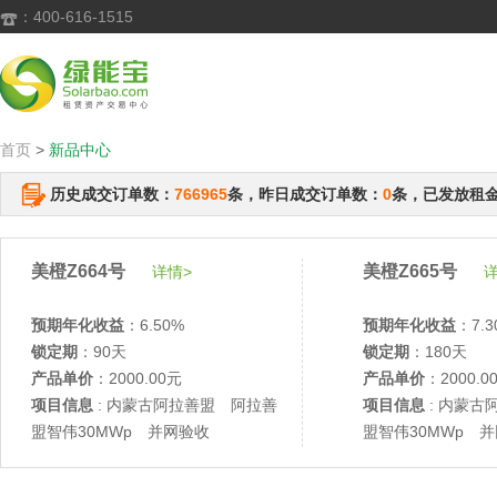
：400-616-1515

首页
>
新品中心
历史成交订单数：
766965
条，昨日成交订单数：
0
条，已发放租
美橙Z664号
美橙Z665号
详情>
详
预期年化收益
：6.50%
预期年化收益
：7.3
锁定期
：90天
锁定期
：180天
产品单价
：2000.00元
产品单价
：2000.0
项目信息
: 内蒙古阿拉善盟 阿拉善
项目信息
: 内蒙古
盟智伟30MWp 并网验收
盟智伟30MWp 