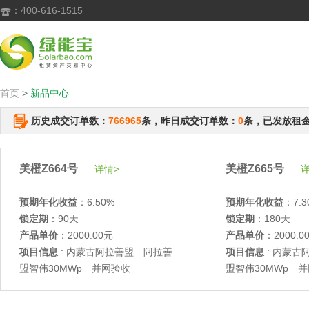
：400-616-1515

首页
>
新品中心
历史成交订单数：
766965
条，昨日成交订单数：
0
条，已发放租
美橙Z664号
美橙Z665号
详情>
详
预期年化收益
：6.50%
预期年化收益
：7.3
锁定期
：90天
锁定期
：180天
产品单价
：2000.00元
产品单价
：2000.0
项目信息
: 内蒙古阿拉善盟 阿拉善
项目信息
: 内蒙古
盟智伟30MWp 并网验收
盟智伟30MWp 