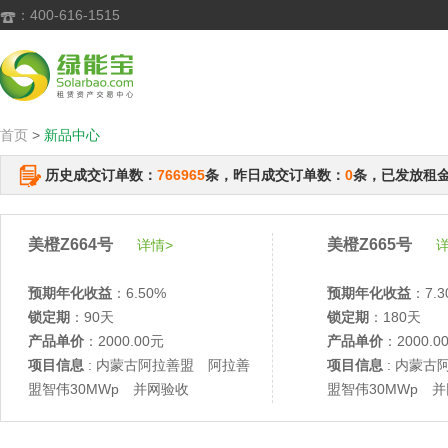
：400-616-1515

首页
>
新品中心
历史成交订单数：
766965
条，昨日成交订单数：
0
条，已发放租
美橙Z664号
美橙Z665号
详情>
详
预期年化收益
：6.50%
预期年化收益
：7.3
锁定期
：90天
锁定期
：180天
产品单价
：2000.00元
产品单价
：2000.0
项目信息
: 内蒙古阿拉善盟 阿拉善
项目信息
: 内蒙古
盟智伟30MWp 并网验收
盟智伟30MWp 