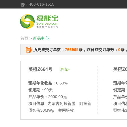
：400-616-1515

首页
>
新品中心
历史成交订单数：
766965
条，昨日成交订单数：
0
条
美橙Z664号
美橙Z6
详情>
预期年化收益
：6.50%
预期年
锁定期
：90天
锁定期
产品单价
：2000.00元
产品单
项目信息
: 内蒙古阿拉善盟 阿拉善
项目信
盟智伟30MWp 并网验收
盟智伟