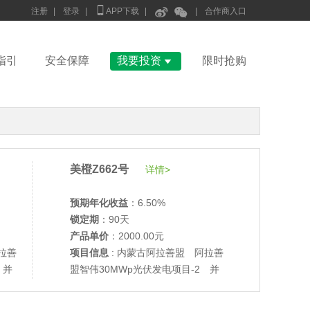



注册
|
登录
|
APP下载
|
|
合作商入口

指引
安全保障
我要投资
限时抢购
美橙Z662号
详情>
预期年化收益
：6.50%
锁定期
：90天
•
美柚27号于2688天前,以1995.00元单价成交
产品单价
：2000.00元
•
美柚6号于2690天前,以1200.00元单价成交
拉善
项目信息
: 内蒙古阿拉善盟 阿拉善
•
美柚40号于2690天前,以1200.00元单价成交
 并
盟智伟30MWp光伏发电项目-2 并
•
美柚36号于2691天前,以1200.00元单价成交
网验收
•
美柚8号于2699天前,以1500.00元单价成交