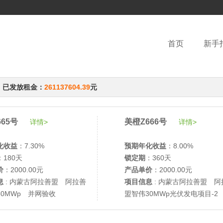
首页
新手
，已发放租金：
261137604.39
元
65号
美橙Z666号
详情>
详情>
化收益
：7.30%
预期年化收益
：8.00%
：180天
锁定期
：360天
价
：2000.00元
产品单价
：2000.00元
息
: 内蒙古阿拉善盟 阿拉善
项目信息
: 内蒙古阿拉善盟 阿
30MWp 并网验收
盟智伟30MWp光伏发电项目-2
网验收