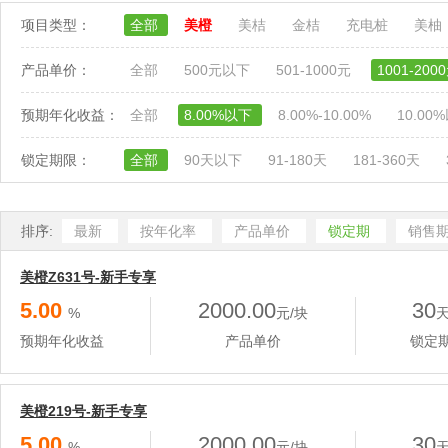
项目类型：
全部
美橙
美桔
金桔
充电桩
美柚
产品单价：
全部
500元以下
501-1000元
1001-200
预期年化收益：
全部
8.00%以下
8.00%-10.00%
10.00
锁定期限：
全部
90天以下
91-180天
181-360天
排序:
最新
按年化率
产品单价
锁定期
销售
美橙Z631号-新手专享
5.00
2000.00
30
%
元/块
预期年化收益
产品单价
锁定
美橙219号-新手专享
5.00
2000.00
30
%
元/块