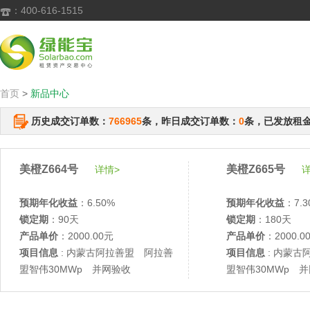
：400-616-1515

首页
>
新品中心
历史成交订单数：
766965
条，昨日成交订单数：
0
条，已发放租
美橙Z664号
美橙Z665号
详情>
详
预期年化收益
：6.50%
预期年化收益
：7.3
锁定期
：90天
锁定期
：180天
产品单价
：2000.00元
产品单价
：2000.0
项目信息
: 内蒙古阿拉善盟 阿拉善
项目信息
: 内蒙古
盟智伟30MWp 并网验收
盟智伟30MWp 