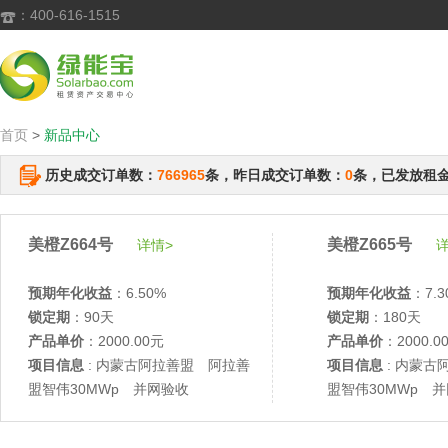
：400-616-1515

首页
>
新品中心
历史成交订单数：
766965
条，昨日成交订单数：
0
条，已发放租
美橙Z664号
美橙Z665号
详情>
详
预期年化收益
：6.50%
预期年化收益
：7.3
锁定期
：90天
锁定期
：180天
产品单价
：2000.00元
产品单价
：2000.0
项目信息
: 内蒙古阿拉善盟 阿拉善
项目信息
: 内蒙古
盟智伟30MWp 并网验收
盟智伟30MWp 