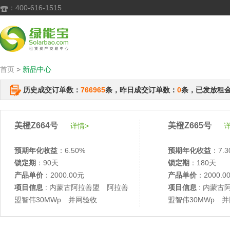
：400-616-1515

首页
>
新品中心
历史成交订单数：
766965
条，昨日成交订单数：
0
条，已发放租
美橙Z664号
美橙Z665号
详情>
详
预期年化收益
：6.50%
预期年化收益
：7.3
锁定期
：90天
锁定期
：180天
产品单价
：2000.00元
产品单价
：2000.0
项目信息
: 内蒙古阿拉善盟 阿拉善
项目信息
: 内蒙古
盟智伟30MWp 并网验收
盟智伟30MWp 