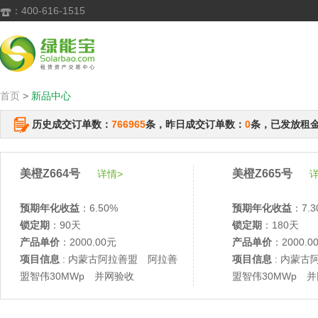
：400-616-1515

首页
>
新品中心
历史成交订单数：
766965
条，昨日成交订单数：
0
条，已发放租
美橙Z664号
美橙Z665号
详情>
详
预期年化收益
：6.50%
预期年化收益
：7.3
锁定期
：90天
锁定期
：180天
产品单价
：2000.00元
产品单价
：2000.0
项目信息
: 内蒙古阿拉善盟 阿拉善
项目信息
: 内蒙古
盟智伟30MWp 并网验收
盟智伟30MWp 