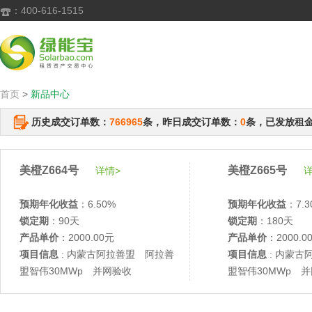
：400-616-1515

首页
>
新品中心
历史成交订单数：
766965
条，昨日成交订单数：
0
条，已发放租
美橙Z664号
美橙Z665号
详情>
详
预期年化收益
：6.50%
预期年化收益
：7.3
锁定期
：90天
锁定期
：180天
产品单价
：2000.00元
产品单价
：2000.0
项目信息
: 内蒙古阿拉善盟 阿拉善
项目信息
: 内蒙古
盟智伟30MWp 并网验收
盟智伟30MWp 