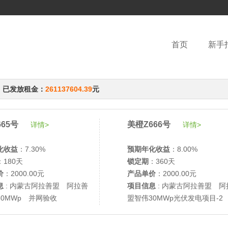
首页
新手
，已发放租金：
261137604.39
元
65号
美橙Z666号
详情>
详情>
化收益
：7.30%
预期年化收益
：8.00%
：180天
锁定期
：360天
价
：2000.00元
产品单价
：2000.00元
息
: 内蒙古阿拉善盟 阿拉善
项目信息
: 内蒙古阿拉善盟 阿
30MWp 并网验收
盟智伟30MWp光伏发电项目-2
网验收