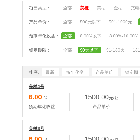
项目类型：
全部
美橙
美桔
金桔
充
产品单价：
全部
500元以下
501-1000元
预期年化收益：
全部
8.00%以下
8.00%-10.00%
锁定期限：
全部
90天以下
91-180天
18
排序:
最新
按年化率
产品单价
锁定期
美柚4号
6.00
1500.00
%
元/块
预期年化收益
产品单价
美柚3号
6.00
1500.00
%
元/块