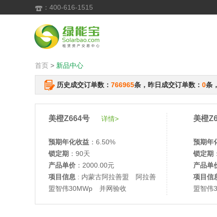
：400-616-1515

首页
>
新品中心
历史成交订单数：
766965
条，昨日成交订单数：
0
条
美橙Z664号
美橙Z6
详情>
预期年化收益
：6.50%
预期年
锁定期
：90天
锁定期
产品单价
：2000.00元
产品单
项目信息
: 内蒙古阿拉善盟 阿拉善
项目信
盟智伟30MWp 并网验收
盟智伟