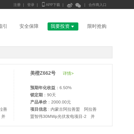



注册
|
登录
|
APP下载
|
|
合作商入口

指引
安全保障
我要投资
限时抢购
美橙Z662号
详情>
预期年化收益
：6.50%
锁定期
：90天
产品单价
：2000.00元
拉善
项目信息
: 内蒙古阿拉善盟 阿拉善
 并
盟智伟30MWp光伏发电项目-2 并
•
美柚27号于2686天前,以1995.00元单价成交
网验收
•
美柚6号于2688天前,以1200.00元单价成交