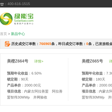
：400-616-1515

首页
>
新品中心
历史成交订单数：
766965
条，昨日成交订单数：
0
条，已发放租
美橙Z664号
美橙Z665号
详情>
详
预期年化收益
：6.50%
预期年化收益
：7.3
锁定期
：90天
锁定期
：180天
产品单价
：2000.00元
产品单价
：2000.0
项目信息
: 内蒙古阿拉善盟 阿拉善
项目信息
: 内蒙古
盟智伟30MWp 并网验收
盟智伟30MWp 