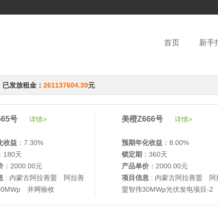
首页
新手
，已发放租金：
261137604.39
元
65号
美橙Z666号
详情>
详情>
化收益
：7.30%
预期年化收益
：8.00%
：180天
锁定期
：360天
价
：2000.00元
产品单价
：2000.00元
息
: 内蒙古阿拉善盟 阿拉善
项目信息
: 内蒙古阿拉善盟 阿
30MWp 并网验收
盟智伟30MWp光伏发电项目-2
网验收