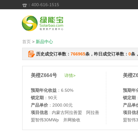
：400-616-1515

首页
>
新品中心
历史成交订单数：
766965
条，昨日成交订单数：
0
条
美橙Z664号
美橙Z6
详情>
预期年化收益
：6.50%
预期年
锁定期
：90天
锁定期
产品单价
：2000.00元
产品单
项目信息
: 内蒙古阿拉善盟 阿拉善
项目信
盟智伟30MWp 并网验收
盟智伟