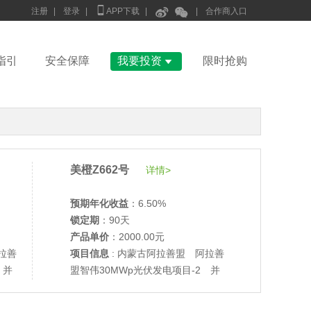



注册
|
登录
|
APP下载
|
|
合作商入口

指引
安全保障
我要投资
限时抢购
美橙Z662号
详情>
预期年化收益
：6.50%
锁定期
：90天
•
美柚27号于2688天前,以1995.00元单价成交
产品单价
：2000.00元
•
美柚6号于2690天前,以1200.00元单价成交
拉善
项目信息
: 内蒙古阿拉善盟 阿拉善
•
美柚40号于2690天前,以1200.00元单价成交
 并
盟智伟30MWp光伏发电项目-2 并
•
美柚36号于2691天前,以1200.00元单价成交
网验收
•
美柚8号于2699天前,以1500.00元单价成交