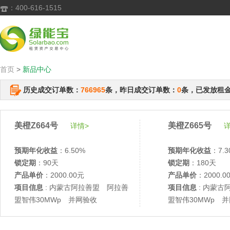
：400-616-1515

首页
>
新品中心
历史成交订单数：
766965
条，昨日成交订单数：
0
条，已发放租
美橙Z664号
美橙Z665号
详情>
详
预期年化收益
：6.50%
预期年化收益
：7.3
锁定期
：90天
锁定期
：180天
产品单价
：2000.00元
产品单价
：2000.0
项目信息
: 内蒙古阿拉善盟 阿拉善
项目信息
: 内蒙古
盟智伟30MWp 并网验收
盟智伟30MWp 