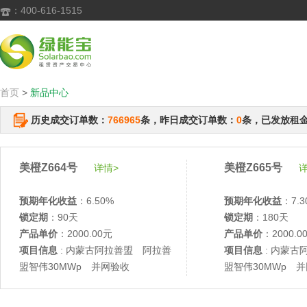
：400-616-1515

首页
>
新品中心
历史成交订单数：
766965
条，昨日成交订单数：
0
条，已发放租
美橙Z664号
美橙Z665号
详情>
详
预期年化收益
：6.50%
预期年化收益
：7.3
锁定期
：90天
锁定期
：180天
产品单价
：2000.00元
产品单价
：2000.0
项目信息
: 内蒙古阿拉善盟 阿拉善
项目信息
: 内蒙古
盟智伟30MWp 并网验收
盟智伟30MWp 