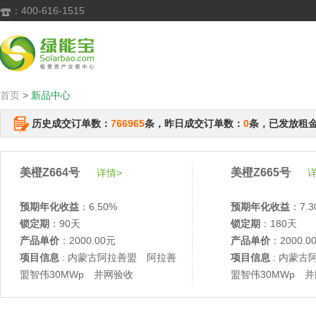
：400-616-1515

首页
>
新品中心
历史成交订单数：
766965
条，昨日成交订单数：
0
条，已发放租
美橙Z664号
美橙Z665号
详情>
详
预期年化收益
：6.50%
预期年化收益
：7.3
锁定期
：90天
锁定期
：180天
产品单价
：2000.00元
产品单价
：2000.0
项目信息
: 内蒙古阿拉善盟 阿拉善
项目信息
: 内蒙古
盟智伟30MWp 并网验收
盟智伟30MWp 