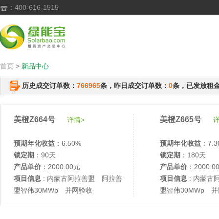
：400-616-1515

首页
>
新品中心
历史成交订单数：
766965
条，昨日成交订单数：
0
条，已发放租
美橙Z664号
美橙Z665号
详情>
详
预期年化收益
：6.50%
预期年化收益
：7.3
锁定期
：90天
锁定期
：180天
产品单价
：2000.00元
产品单价
：2000.0
项目信息
: 内蒙古阿拉善盟 阿拉善
项目信息
: 内蒙古
盟智伟30MWp 并网验收
盟智伟30MWp 