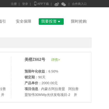



注册
|
登录
|
APP下载
|
|
合作商入口

指引
安全保障
我要投资
限时抢购
美橙Z662号
详情>
预期年化收益
：6.50%
锁定期
：90天
产品单价
：2000.00元
拉善
项目信息
: 内蒙古阿拉善盟 阿拉善
 并
盟智伟30MWp光伏发电项目-2 并
网验收
•
美柚27号于2688天前,以1995.00元单价成交