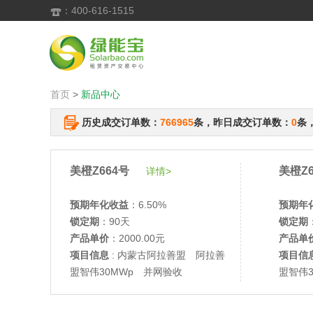
：400-616-1515

首页
>
新品中心
历史成交订单数：
766965
条，昨日成交订单数：
0
条
美橙Z664号
美橙Z6
详情>
预期年化收益
：6.50%
预期年
锁定期
：90天
锁定期
产品单价
：2000.00元
产品单
项目信息
: 内蒙古阿拉善盟 阿拉善
项目信
盟智伟30MWp 并网验收
盟智伟