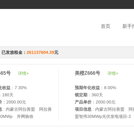
首页
新手
，已发放租金：
261137604.39
元
65号
美橙Z666号
详情>
详情>
化收益
：7.30%
预期年化收益
：8.00%
：180天
锁定期
：360天
价
：2000.00元
产品单价
：2000.00元
息
: 内蒙古阿拉善盟 阿拉善
项目信息
: 内蒙古阿拉善盟 阿
30MWp 并网验收
盟智伟30MWp光伏发电项目-2
网验收