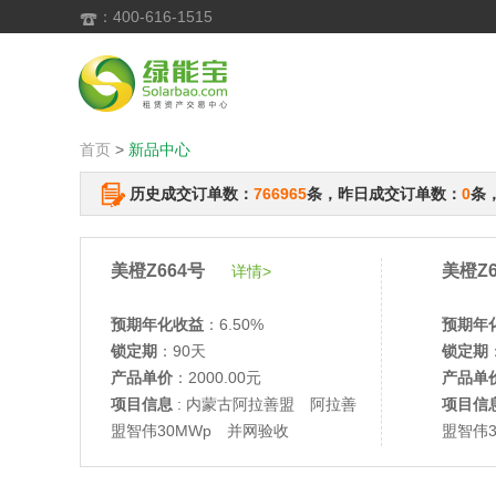
：400-616-1515

首页
>
新品中心
历史成交订单数：
766965
条，昨日成交订单数：
0
条
美橙Z664号
美橙Z6
详情>
预期年化收益
：6.50%
预期年
锁定期
：90天
锁定期
产品单价
：2000.00元
产品单
项目信息
: 内蒙古阿拉善盟 阿拉善
项目信
盟智伟30MWp 并网验收
盟智伟