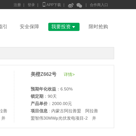



注册
|
登录
|
APP下载
|
|
合作商入口

指引
安全保障
我要投资
限时抢购
美橙Z662号
详情>
预期年化收益
：6.50%
锁定期
：90天
•
美柚27号于2686天前,以1995.00元单价成交
产品单价
：2000.00元
•
美柚6号于2688天前,以1200.00元单价成交
拉善
项目信息
: 内蒙古阿拉善盟 阿拉善
•
美柚40号于2688天前,以1200.00元单价成交
 并
盟智伟30MWp光伏发电项目-2 并
•
美柚36号于2689天前,以1200.00元单价成交
网验收
•
美柚8号于2697天前,以1500.00元单价成交