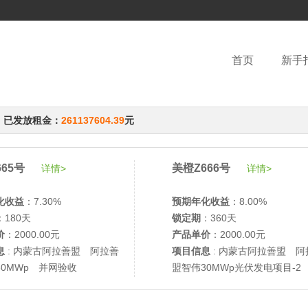
首页
新手
，已发放租金：
261137604.39
元
65号
美橙Z666号
详情>
详情>
化收益
：7.30%
预期年化收益
：8.00%
：180天
锁定期
：360天
价
：2000.00元
产品单价
：2000.00元
息
: 内蒙古阿拉善盟 阿拉善
项目信息
: 内蒙古阿拉善盟 阿
30MWp 并网验收
盟智伟30MWp光伏发电项目-2
网验收