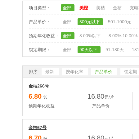
项目类型：
全部
美橙
美桔
金桔
充
产品单价：
全部
500元以下
501-1000元
预期年化收益：
全部
8.00%以下
8.00%-10.00%
锁定期限：
全部
90天以下
91-180天
18
排序:
最新
按年化率
产品单价
锁定期
金桔266号
6.80
16.80
%
元/片
预期年化收益
产品单价
金桔67号
6.70
16.80
%
元/片