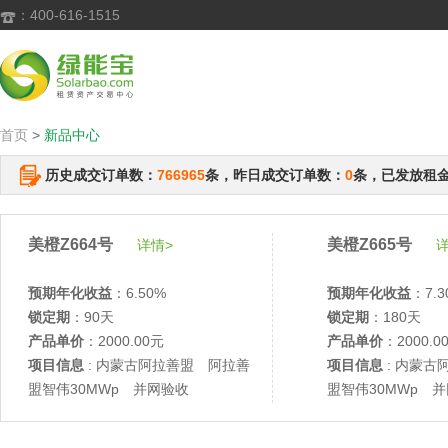
：400-616-1515

首页
>
新品中心
历史成交订单数：
766965
条，昨日成交订单数：
0
条，已发放租
美橙Z664号
美橙Z665号
详情>
详
预期年化收益
：6.50%
预期年化收益
：7.3
锁定期
：90天
锁定期
：180天
产品单价
：2000.00元
产品单价
：2000.0
项目信息
: 内蒙古阿拉善盟 阿拉善
项目信息
: 内蒙古
盟智伟30MWp 并网验收
盟智伟30MWp 