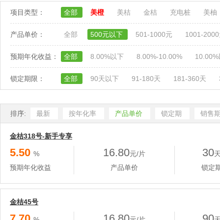
项目类型：
全部
美橙
美桔
金桔
充电桩
美柚
产品单价：
全部
500元以下
501-1000元
1001-200
预期年化收益：
全部
8.00%以下
8.00%-10.00%
10.00
锁定期限：
全部
90天以下
91-180天
181-360天
排序:
最新
按年化率
产品单价
锁定期
销售
金桔318号-新手专享
5.50
16.80
30
%
元/片
预期年化收益
产品单价
锁定
金桔45号
7.70
16.80
90
%
元/片