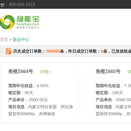
：400-616-1515

首页
>
新品中心
历史成交订单数：
766965
条，昨日成交订单数：
0
条，已发放租
美橙Z664号
美橙Z665号
详情>
详
预期年化收益
：6.50%
预期年化收益
：7.3
锁定期
：90天
锁定期
：180天
产品单价
：2000.00元
产品单价
：2000.0
项目信息
: 内蒙古阿拉善盟 阿拉善
项目信息
: 内蒙古
盟智伟30MWp 并网验收
盟智伟30MWp 