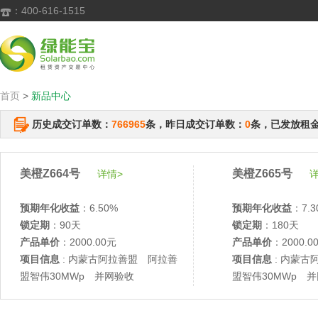
：400-616-1515

首页
>
新品中心
历史成交订单数：
766965
条，昨日成交订单数：
0
条，已发放租
美橙Z664号
美橙Z665号
详情>
详
预期年化收益
：6.50%
预期年化收益
：7.3
锁定期
：90天
锁定期
：180天
产品单价
：2000.00元
产品单价
：2000.0
项目信息
: 内蒙古阿拉善盟 阿拉善
项目信息
: 内蒙古
盟智伟30MWp 并网验收
盟智伟30MWp 