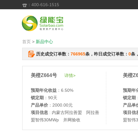
：400-616-1515

首页
>
新品中心
历史成交订单数：
766965
条，昨日成交订单数：
0
条
美橙Z664号
美橙Z6
详情>
预期年化收益
：6.50%
预期年
锁定期
：90天
锁定期
产品单价
：2000.00元
产品单
项目信息
: 内蒙古阿拉善盟 阿拉善
项目信
盟智伟30MWp 并网验收
盟智伟