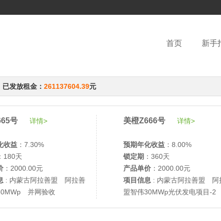
首页
新手
，已发放租金：
261137604.39
元
65号
美橙Z666号
详情>
详情>
化收益
：7.30%
预期年化收益
：8.00%
：180天
锁定期
：360天
价
：2000.00元
产品单价
：2000.00元
息
: 内蒙古阿拉善盟 阿拉善
项目信息
: 内蒙古阿拉善盟 阿
30MWp 并网验收
盟智伟30MWp光伏发电项目-2
网验收