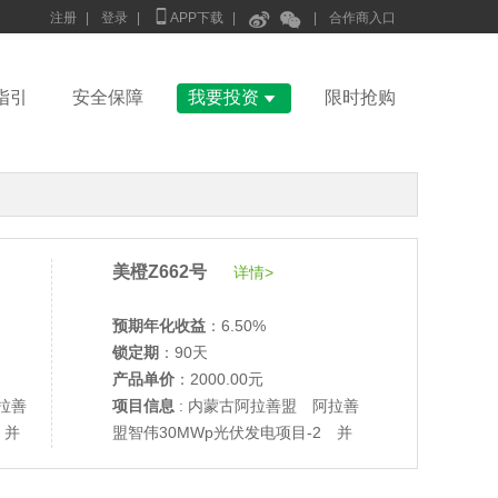



注册
|
登录
|
APP下载
|
|
合作商入口

指引
安全保障
我要投资
限时抢购
美橙Z662号
详情>
预期年化收益
：6.50%
锁定期
：90天
产品单价
：2000.00元
拉善
项目信息
: 内蒙古阿拉善盟 阿拉善
 并
盟智伟30MWp光伏发电项目-2 并
网验收