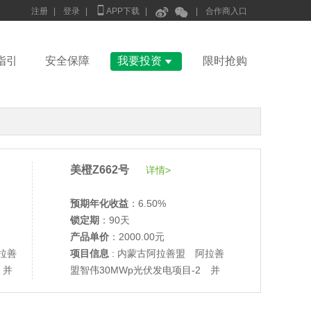



注册
|
登录
|
APP下载
|
|
合作商入口

指引
安全保障
我要投资
限时抢购
美橙Z662号
详情>
预期年化收益
：6.50%
锁定期
：90天
产品单价
：2000.00元
拉善
项目信息
: 内蒙古阿拉善盟 阿拉善
 并
盟智伟30MWp光伏发电项目-2 并
•
美柚27号于2687天前,以1995.00元单价成交
网验收
•
美柚6号于2689天前,以1200.00元单价成交