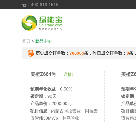
：400-616-1515

首页
>
新品中心
历史成交订单数：
766965
条，昨日成交订单数：
0
条
美橙Z664号
美橙Z6
详情>
预期年化收益
：6.50%
预期年
锁定期
：90天
锁定期
产品单价
：2000.00元
产品单
项目信息
: 内蒙古阿拉善盟 阿拉善
项目信
盟智伟30MWp 并网验收
盟智伟