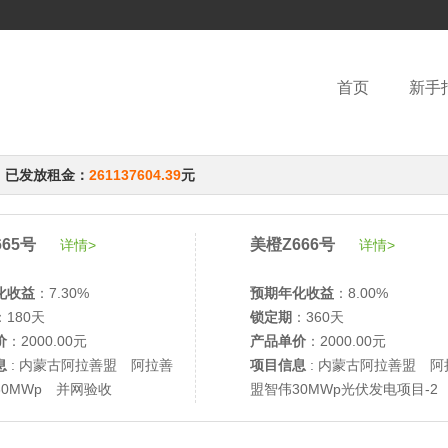
首页
新手
，已发放租金：
261137604.39
元
65号
美橙Z666号
详情>
详情>
化收益
：7.30%
预期年化收益
：8.00%
：180天
锁定期
：360天
价
：2000.00元
产品单价
：2000.00元
息
: 内蒙古阿拉善盟 阿拉善
项目信息
: 内蒙古阿拉善盟 阿
30MWp 并网验收
盟智伟30MWp光伏发电项目-2
网验收