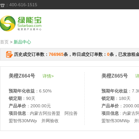
：400-616-1515

首页
>
新品中心
历史成交订单数：
766965
条，昨日成交订单数：
0
条，已发放租
美橙Z664号
美橙Z665号
详情>
详
预期年化收益
：6.50%
预期年化收益
：7.3
锁定期
：90天
锁定期
：180天
产品单价
：2000.00元
产品单价
：2000.0
项目信息
: 内蒙古阿拉善盟 阿拉善
项目信息
: 内蒙古
盟智伟30MWp 并网验收
盟智伟30MWp 