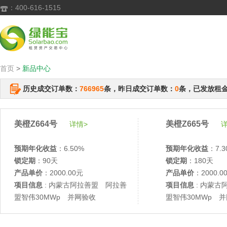
：400-616-1515

首页
>
新品中心
历史成交订单数：
766965
条，昨日成交订单数：
0
条，已发放租
美橙Z664号
美橙Z665号
详情>
详
预期年化收益
：6.50%
预期年化收益
：7.3
锁定期
：90天
锁定期
：180天
产品单价
：2000.00元
产品单价
：2000.0
项目信息
: 内蒙古阿拉善盟 阿拉善
项目信息
: 内蒙古
盟智伟30MWp 并网验收
盟智伟30MWp 