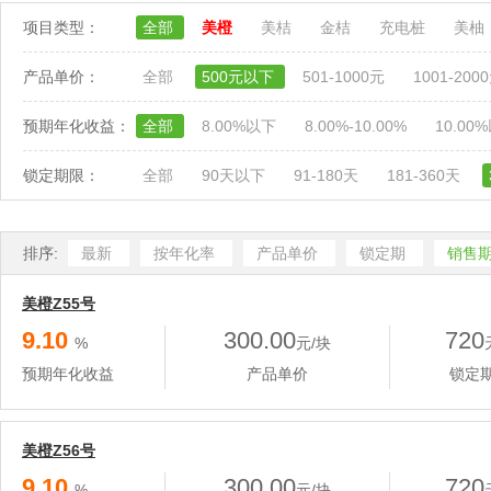
项目类型：
全部
美橙
美桔
金桔
充电桩
美柚
产品单价：
全部
500元以下
501-1000元
1001-200
预期年化收益：
全部
8.00%以下
8.00%-10.00%
10.00
锁定期限：
全部
90天以下
91-180天
181-360天
排序:
最新
按年化率
产品单价
锁定期
销售
美橙Z55号
9.10
300.00
720
%
元/块
预期年化收益
产品单价
锁定
美橙Z56号
9.10
300.00
720
%
元/块