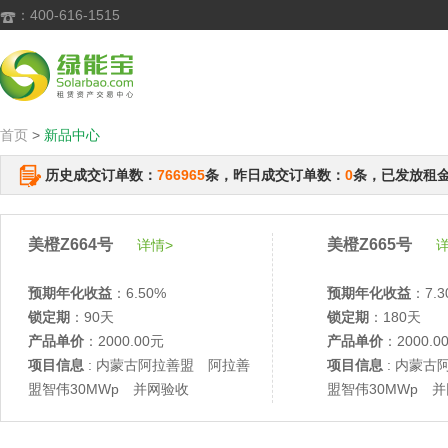
：400-616-1515

首页
>
新品中心
历史成交订单数：
766965
条，昨日成交订单数：
0
条，已发放租
美橙Z664号
美橙Z665号
详情>
详
预期年化收益
：6.50%
预期年化收益
：7.3
锁定期
：90天
锁定期
：180天
产品单价
：2000.00元
产品单价
：2000.0
项目信息
: 内蒙古阿拉善盟 阿拉善
项目信息
: 内蒙古
盟智伟30MWp 并网验收
盟智伟30MWp 