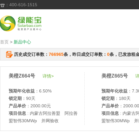
：400-616-1515

首页
>
新品中心
历史成交订单数：
766965
条，昨日成交订单数：
0
条，已发放租
美橙Z664号
美橙Z665号
详情>
详
预期年化收益
：6.50%
预期年化收益
：7.3
锁定期
：90天
锁定期
：180天
产品单价
：2000.00元
产品单价
：2000.0
项目信息
: 内蒙古阿拉善盟 阿拉善
项目信息
: 内蒙古
盟智伟30MWp 并网验收
盟智伟30MWp 