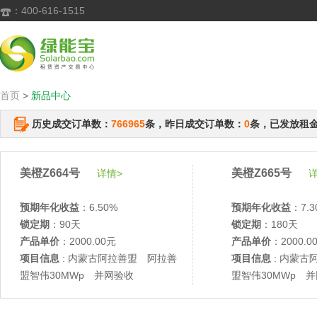
：400-616-1515

首页
>
新品中心
历史成交订单数：
766965
条，昨日成交订单数：
0
条，已发放租
美橙Z664号
美橙Z665号
详情>
详
预期年化收益
：6.50%
预期年化收益
：7.3
锁定期
：90天
锁定期
：180天
产品单价
：2000.00元
产品单价
：2000.0
项目信息
: 内蒙古阿拉善盟 阿拉善
项目信息
: 内蒙古
盟智伟30MWp 并网验收
盟智伟30MWp 