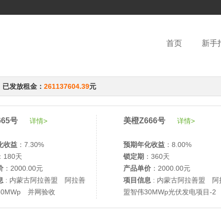
首页
新手
，已发放租金：
261137604.39
元
65号
美橙Z666号
详情>
详情>
化收益
：7.30%
预期年化收益
：8.00%
：180天
锁定期
：360天
价
：2000.00元
产品单价
：2000.00元
息
: 内蒙古阿拉善盟 阿拉善
项目信息
: 内蒙古阿拉善盟 阿
30MWp 并网验收
盟智伟30MWp光伏发电项目-2
网验收