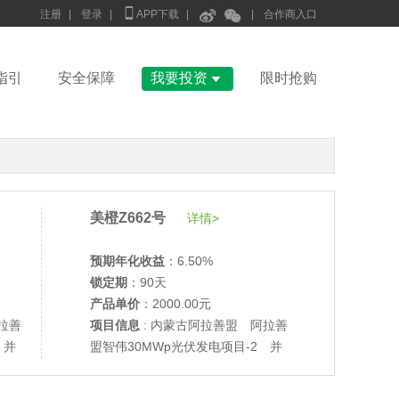



注册
|
登录
|
APP下载
|
|
合作商入口

指引
安全保障
我要投资
限时抢购
美橙Z662号
详情>
预期年化收益
：6.50%
锁定期
：90天
产品单价
：2000.00元
拉善
项目信息
: 内蒙古阿拉善盟 阿拉善
 并
盟智伟30MWp光伏发电项目-2 并
网验收
•
美柚27号于2687天前,以1995.00元单价成交