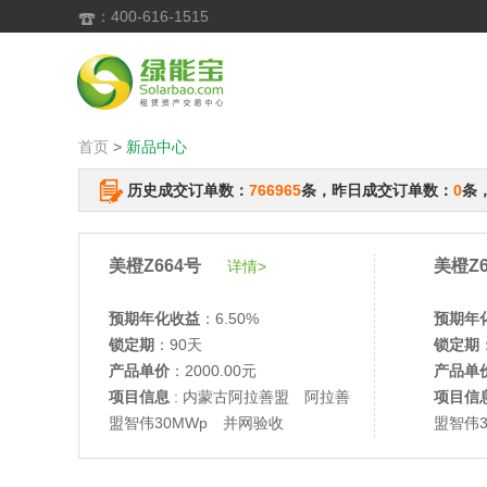
：400-616-1515

首页
>
新品中心
历史成交订单数：
766965
条，昨日成交订单数：
0
条
美橙Z664号
美橙Z6
详情>
预期年化收益
：6.50%
预期年
锁定期
：90天
锁定期
产品单价
：2000.00元
产品单
项目信息
: 内蒙古阿拉善盟 阿拉善
项目信
盟智伟30MWp 并网验收
盟智伟