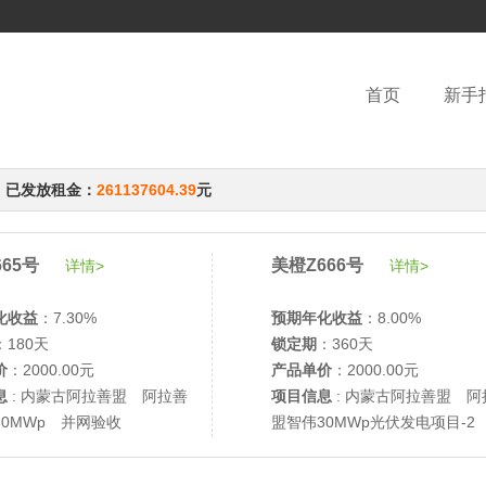
首页
新手
，已发放租金：
261137604.39
元
65号
美橙Z666号
详情>
详情>
化收益
：7.30%
预期年化收益
：8.00%
：180天
锁定期
：360天
价
：2000.00元
产品单价
：2000.00元
息
: 内蒙古阿拉善盟 阿拉善
项目信息
: 内蒙古阿拉善盟 阿
30MWp 并网验收
盟智伟30MWp光伏发电项目-2
网验收