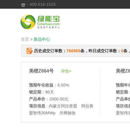
：400-616-1515

首页
>
新品中心
历史成交订单数：
766965
条，昨日成交订单数：
0
条
美橙Z664号
美橙Z6
详情>
预期年化收益
：6.50%
预期年
锁定期
：90天
锁定期
产品单价
：2000.00元
产品单
项目信息
: 内蒙古阿拉善盟 阿拉善
项目信
盟智伟30MWp 并网验收
盟智伟