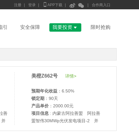



注册
|
登录
|
APP下载
|
|
合作商入口

指引
安全保障
我要投资
限时抢购
美橙Z662号
详情>
预期年化收益
：6.50%
锁定期
：90天
产品单价
：2000.00元
拉善
项目信息
: 内蒙古阿拉善盟 阿拉善
 并
盟智伟30MWp光伏发电项目-2 并
•
美柚27号于2688天前,以1995.00元单价成交
网验收
•
美柚6号于2690天前,以1200.00元单价成交