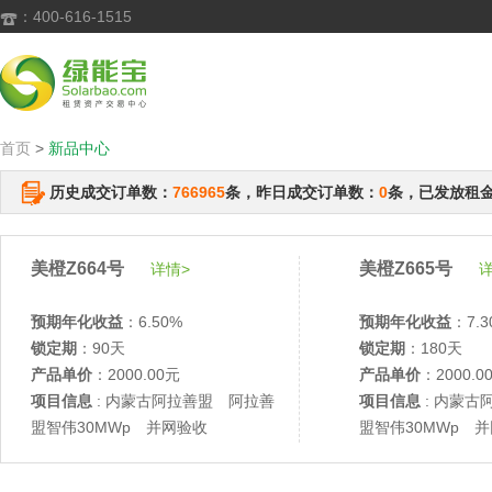
：400-616-1515

首页
>
新品中心
历史成交订单数：
766965
条，昨日成交订单数：
0
条，已发放租
美橙Z664号
美橙Z665号
详情>
详
预期年化收益
：6.50%
预期年化收益
：7.3
锁定期
：90天
锁定期
：180天
产品单价
：2000.00元
产品单价
：2000.0
项目信息
: 内蒙古阿拉善盟 阿拉善
项目信息
: 内蒙古
盟智伟30MWp 并网验收
盟智伟30MWp 