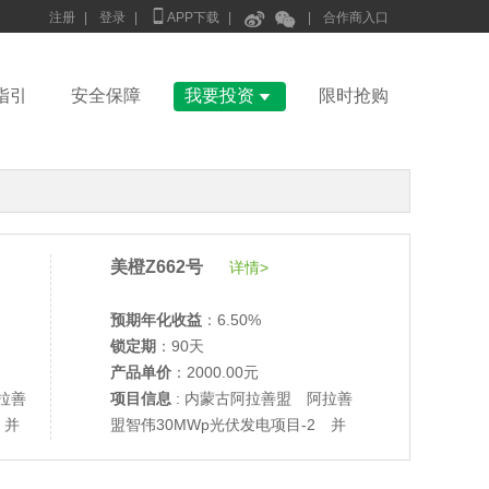



注册
|
登录
|
APP下载
|
|
合作商入口

指引
安全保障
我要投资
限时抢购
美橙Z662号
详情>
预期年化收益
：6.50%
锁定期
：90天
产品单价
：2000.00元
拉善
项目信息
: 内蒙古阿拉善盟 阿拉善
 并
盟智伟30MWp光伏发电项目-2 并
网验收
•
美柚27号于2686天前,以1995.00元单价成交