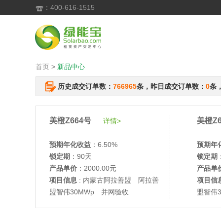
：400-616-1515

首页
>
新品中心
历史成交订单数：
766965
条，昨日成交订单数：
0
条
美橙Z664号
美橙Z6
详情>
预期年化收益
：6.50%
预期年
锁定期
：90天
锁定期
产品单价
：2000.00元
产品单
项目信息
: 内蒙古阿拉善盟 阿拉善
项目信
盟智伟30MWp 并网验收
盟智伟