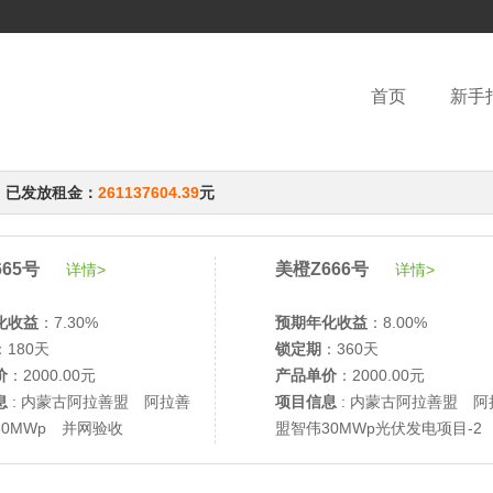
首页
新手
，已发放租金：
261137604.39
元
65号
美橙Z666号
详情>
详情>
化收益
：7.30%
预期年化收益
：8.00%
：180天
锁定期
：360天
价
：2000.00元
产品单价
：2000.00元
息
: 内蒙古阿拉善盟 阿拉善
项目信息
: 内蒙古阿拉善盟 阿
30MWp 并网验收
盟智伟30MWp光伏发电项目-2
网验收