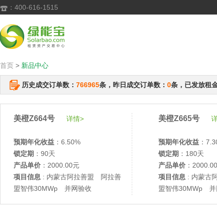
：400-616-1515

首页
>
新品中心
历史成交订单数：
766965
条，昨日成交订单数：
0
条，已发放租
美橙Z664号
美橙Z665号
详情>
详
预期年化收益
：6.50%
预期年化收益
：7.3
锁定期
：90天
锁定期
：180天
产品单价
：2000.00元
产品单价
：2000.0
项目信息
: 内蒙古阿拉善盟 阿拉善
项目信息
: 内蒙古
盟智伟30MWp 并网验收
盟智伟30MWp 