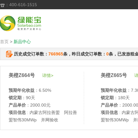
：400-616-1515

首页
>
新品中心
历史成交订单数：
766965
条，昨日成交订单数：
0
条，已发放租
美橙Z664号
美橙Z665号
详情>
详
预期年化收益
：6.50%
预期年化收益
：7.3
锁定期
：90天
锁定期
：180天
产品单价
：2000.00元
产品单价
：2000.0
项目信息
: 内蒙古阿拉善盟 阿拉善
项目信息
: 内蒙古
盟智伟30MWp 并网验收
盟智伟30MWp 