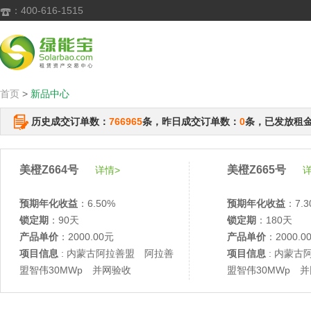
：400-616-1515

首页
>
新品中心
历史成交订单数：
766965
条，昨日成交订单数：
0
条，已发放租
美橙Z664号
美橙Z665号
详情>
详
预期年化收益
：6.50%
预期年化收益
：7.3
锁定期
：90天
锁定期
：180天
产品单价
：2000.00元
产品单价
：2000.0
项目信息
: 内蒙古阿拉善盟 阿拉善
项目信息
: 内蒙古
盟智伟30MWp 并网验收
盟智伟30MWp 