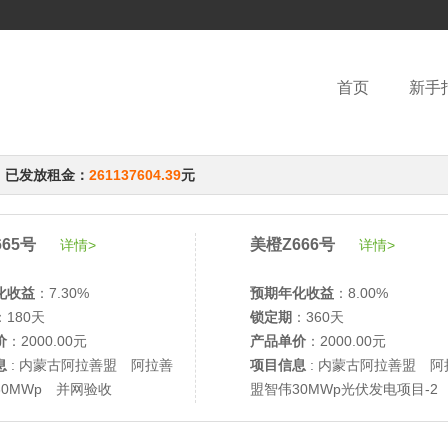
首页
新手
，已发放租金：
261137604.39
元
65号
美橙Z666号
详情>
详情>
化收益
：7.30%
预期年化收益
：8.00%
：180天
锁定期
：360天
价
：2000.00元
产品单价
：2000.00元
息
: 内蒙古阿拉善盟 阿拉善
项目信息
: 内蒙古阿拉善盟 阿
30MWp 并网验收
盟智伟30MWp光伏发电项目-2
网验收