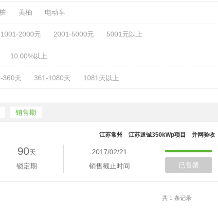
电桩
美柚
电动车
1001-2000元
2001-5000元
5001元以上
10.00%以上
1-360天
361-1080天
1081天以上
销售期
江苏常州 江苏道铖350kWp项目 并网验收
90
2017/02/21
天
已售罄
锁定期
销售截止时间
共 1 条记录