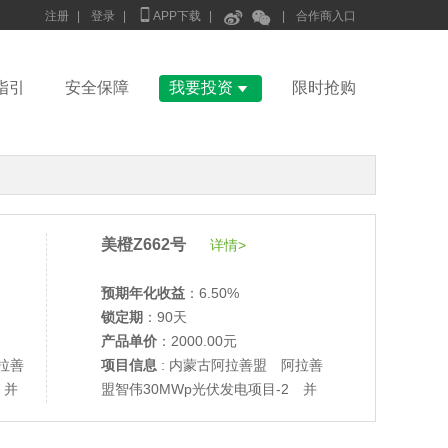



注册
|
登录
|
APP下载
|
|
合作商入口

指引
安全保障
我要投资
限时抢购
美橙Z662号
详情>
预期年化收益
：6.50%
锁定期
：90天
产品单价
：2000.00元
拉善
项目信息
: 内蒙古阿拉善盟 阿拉善
 并
盟智伟30MWp光伏发电项目-2 并
•
美柚27号于2688天前,以1995.00元单价成交
网验收
•
美柚6号于2690天前,以1200.00元单价成交