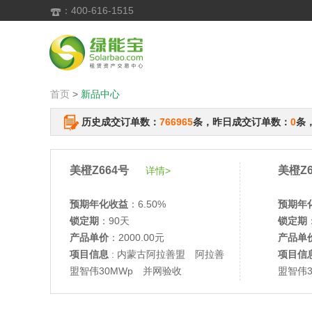
：400-616-1515

首页
>
新品中心
历史成交订单数：
766965
条，昨日成交订单数：
0
条
美橙Z664号
美橙Z6
详情>
预期年化收益
：6.50%
预期年
锁定期
：90天
锁定期
产品单价
：2000.00元
产品单
项目信息
: 内蒙古阿拉善盟 阿拉善
项目信
盟智伟30MWp 并网验收
盟智伟