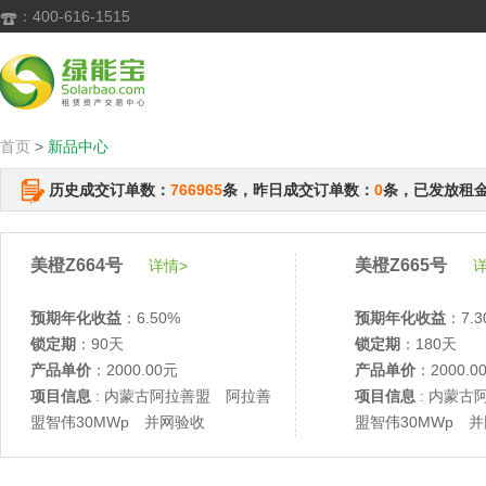
：400-616-1515

首页
>
新品中心
历史成交订单数：
766965
条，昨日成交订单数：
0
条，已发放租
美橙Z664号
美橙Z665号
详情>
详
预期年化收益
：6.50%
预期年化收益
：7.3
锁定期
：90天
锁定期
：180天
产品单价
：2000.00元
产品单价
：2000.0
项目信息
: 内蒙古阿拉善盟 阿拉善
项目信息
: 内蒙古
盟智伟30MWp 并网验收
盟智伟30MWp 