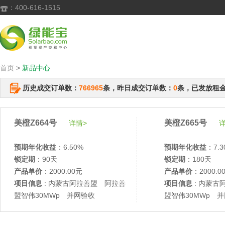
：400-616-1515

首页
>
新品中心
历史成交订单数：
766965
条，昨日成交订单数：
0
条，已发放租
美橙Z664号
美橙Z665号
详情>
详
预期年化收益
：6.50%
预期年化收益
：7.3
锁定期
：90天
锁定期
：180天
产品单价
：2000.00元
产品单价
：2000.0
项目信息
: 内蒙古阿拉善盟 阿拉善
项目信息
: 内蒙古
盟智伟30MWp 并网验收
盟智伟30MWp 