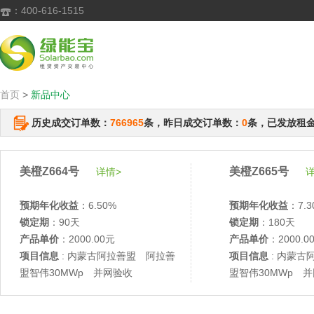
：400-616-1515

首页
>
新品中心
历史成交订单数：
766965
条，昨日成交订单数：
0
条，已发放租
美橙Z664号
美橙Z665号
详情>
详
预期年化收益
：6.50%
预期年化收益
：7.3
锁定期
：90天
锁定期
：180天
产品单价
：2000.00元
产品单价
：2000.0
项目信息
: 内蒙古阿拉善盟 阿拉善
项目信息
: 内蒙古
盟智伟30MWp 并网验收
盟智伟30MWp 