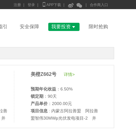



注册
|
登录
|
APP下载
|
|
合作商入口

指引
安全保障
我要投资
限时抢购
美橙Z662号
详情>
预期年化收益
：6.50%
锁定期
：90天
产品单价
：2000.00元
拉善
项目信息
: 内蒙古阿拉善盟 阿拉善
 并
盟智伟30MWp光伏发电项目-2 并
•
美柚27号于2688天前,以1995.00元单价成交
网验收
•
美柚6号于2690天前,以1200.00元单价成交