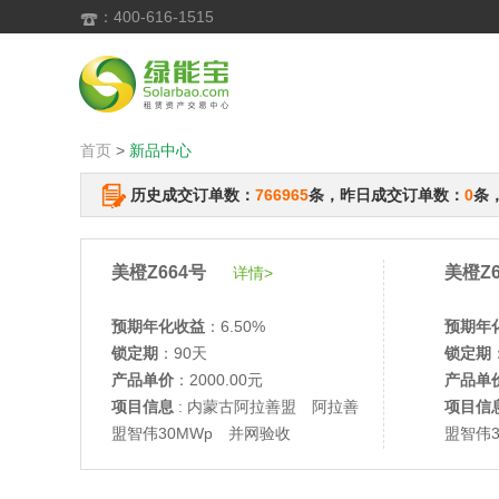
：400-616-1515

首页
>
新品中心
历史成交订单数：
766965
条，昨日成交订单数：
0
条
美橙Z664号
美橙Z6
详情>
预期年化收益
：6.50%
预期年
锁定期
：90天
锁定期
产品单价
：2000.00元
产品单
项目信息
: 内蒙古阿拉善盟 阿拉善
项目信
盟智伟30MWp 并网验收
盟智伟