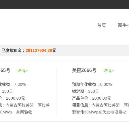
首页
新手
，已发放租金：
261137604.39
元
65号
美橙Z666号
详情>
详情>
化收益
：7.30%
预期年化收益
：8.00%
：180天
锁定期
：360天
价
：2000.00元
产品单价
：2000.00元
息
: 内蒙古阿拉善盟 阿拉善
项目信息
: 内蒙古阿拉善盟 阿
30MWp 并网验收
盟智伟30MWp光伏发电项目-2
网验收