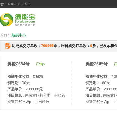
：400-616-1515

首页
>
新品中心
历史成交订单数：
766965
条，昨日成交订单数：
0
条，已发放租
美橙Z664号
美橙Z665号
详情>
详
预期年化收益
：6.50%
预期年化收益
：7.3
锁定期
：90天
锁定期
：180天
产品单价
：2000.00元
产品单价
：2000.0
项目信息
: 内蒙古阿拉善盟 阿拉善
项目信息
: 内蒙古
盟智伟30MWp 并网验收
盟智伟30MWp 