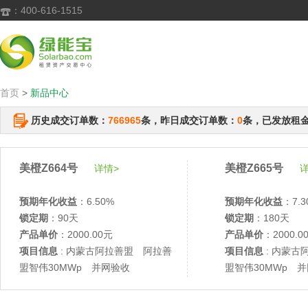
：400-616-1515

首页
>
新品中心
历史成交订单数：
766965
条，昨日成交订单数：
0
条，已发放租
美橙Z664号
美橙Z665号
详情>
详
预期年化收益
：6.50%
预期年化收益
：7.3
锁定期
：90天
锁定期
：180天
产品单价
：2000.00元
产品单价
：2000.0
项目信息
: 内蒙古阿拉善盟 阿拉善
项目信息
: 内蒙古
盟智伟30MWp 并网验收
盟智伟30MWp 